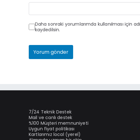
Daha sonraki yorumlarımda kullanılması için ad
kaydedilsin.
7/24 Teknik Destek
Mail ve canlı destek
%100 Müşteri memnuniyeti
Uygun fiyat politikası
Kartlarımız local (yerel)
Alanında uzman bir ekip