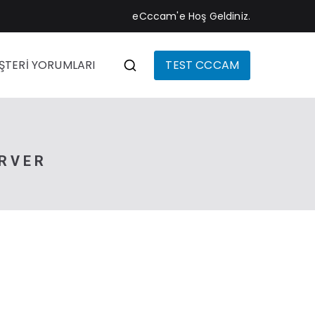
eCccam'e Hoş Geldiniz.
ŞTERİ YORUMLARI
TEST CCCAM
RVER