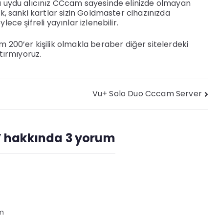
sı uydu alıcınız CCcam sayesinde elinizde olmayan
ak, sanki kartlar sizin Goldmaster cihazınızda
ece şifreli yayınlar izlenebilir.
00’er kişilik olmakla beraber diğer sitelerdeki
ştırmıyoruz.
Vu+ Solo Duo Cccam Server
” hakkında 3 yorum
im