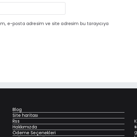
ım, e-posta adresim ve site adresim bu tarayıcıya
Blog
Site haritası
Rss
K
s
Hakkımızda
g
Ödeme Seçenekleri