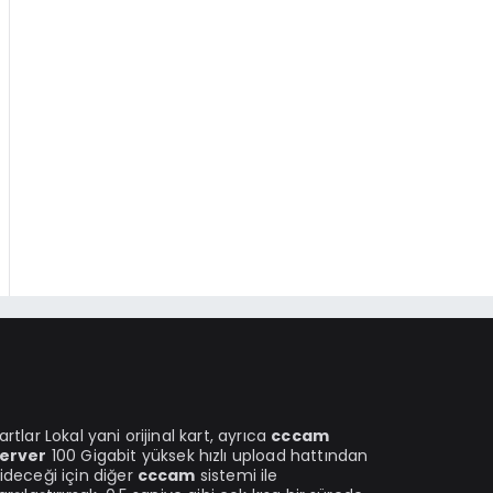
artlar Lokal yani orijinal kart, ayrıca
cccam
erver
100 Gigabit yüksek hızlı upload hattından
ideceği için diğer
cccam
sistemi ile