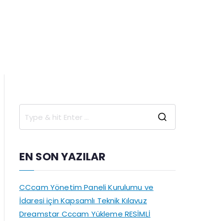
S
e
a
EN SON YAZILAR
r
c
CCcam Yönetim Paneli Kurulumu ve
h
İdaresi için Kapsamlı Teknik Kılavuz
f
Dreamstar Cccam Yükleme RESİMLİ
o