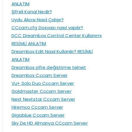
ANLATIM
r
Şifreli Kanal Nedir?
:
Uydu Alıcısı Nasıl Çalışır?
CCcam.cfg Dosyası nasıl yapılır?
DCC Dreambox Control Center Kullanımı
RESİMLİ ANLATIM
Dreambox Edit Nasıl Kullanılır? RESİMLİ
ANLATIM
Dreambox şifre değiştirme telnet
Dreambox Cccam Server
Vu+ Solo Duo Cccam Server
Goldmaster Cccam Server
Next Nextstar Cccam Server
Hiremco Cccam Server
Gigablue Cccam Server
Sky De HD Almanya CCcam Server