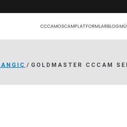
CCCAM
OSCAM
PLATFORMLAR
BLOG
MÜ
LANGIÇ
GOLDMASTER CCCAM SE