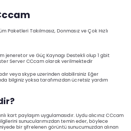
 Cccam
m Paketleri Takılmasız, Donmasız ve Çok Hızlı
em jeneretor ve Güç Kaynagı Destekli olup 1 gbit
aster Server CCcam olarak verilmektedir
adır veya skype uzerinden alabilirsiniz Eğer
a bilginiz yoksa tarafımızdan ücretsiz yardım
ir?
banlı kart paylaşım uygulamasıdır. Uydu alıcınız CCcam
 bilgilerini sunucularımızdan temin eder, böylece
saniyede bir şifrelenen görüntü sunucumuzdan alınan