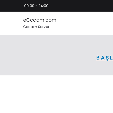
İçeriğe
09:00 - 24:00
geç
eCccam.com
Cccam Server
BAŞ