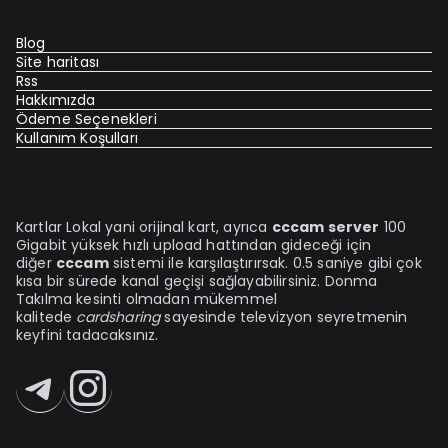
Blog
Site haritası
Rss
Hakkımızda
Ödeme Seçenekleri
Kullanım Koşulları
Kartlar Lokal yani orijinal kart, ayrıca
cccam server
100
Gigabit yüksek hızlı upload hattından gideceği için
diğer
cccam
sistemi ile karşılaştırırsak. 0.5 saniye gibi çok
kısa bir sürede kanal geçişi sağlayabilirsiniz. Donma
Takılma kesinti olmadan mükemmel
kalitede
cardsharing
sayesinde televizyon seyretmenin
keyfini tadacaksınız.
Telegram
Instagram