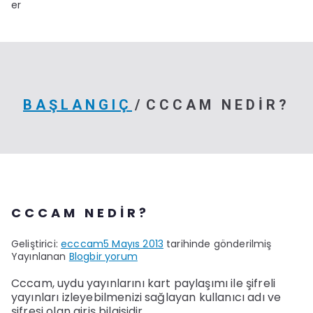
er
BAŞLANGIÇ
CCCAM NEDIR?
CCCAM NEDIR?
Geliştirici:
ecccam
5 Mayıs 2013
tarihinde gönderilmiş
Cccam
Yayınlanan
Blog
bir yorum
nedir?
için
Cccam, uydu yayınlarını kart paylaşımı ile şifreli
yayınları izleyebilmenizi sağlayan kullanıcı adı ve
şifresi olan giriş bilgisidir.