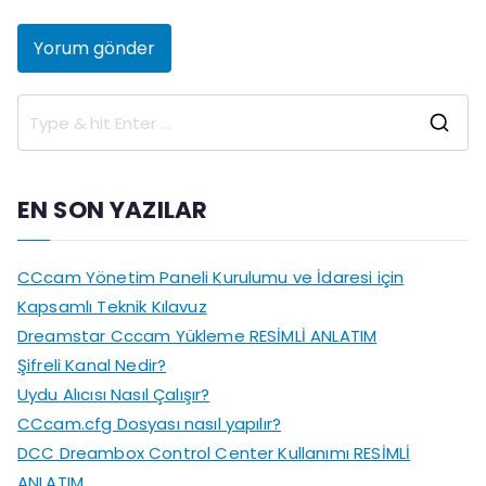
S
e
a
EN SON YAZILAR
r
c
CCcam Yönetim Paneli Kurulumu ve İdaresi için
h
Kapsamlı Teknik Kılavuz
f
Dreamstar Cccam Yükleme RESİMLİ ANLATIM
o
Şifreli Kanal Nedir?
r
Uydu Alıcısı Nasıl Çalışır?
:
CCcam.cfg Dosyası nasıl yapılır?
DCC Dreambox Control Center Kullanımı RESİMLİ
ANLATIM