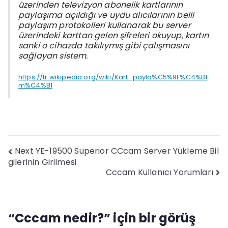
üzerinden televizyon abonelik kartlarının
paylaşıma açıldığı ve uydu alıcılarının belli
paylaşım protokolleri kullanarak bu server
üzerindeki karttan gelen şifreleri okuyup, kartın
sanki o cihazda takılıymış gibi çalışmasını
sağlayan sistem.
https://tr.wikipedia.org/wiki/Kart_payla%C5%9F%C4%B1
m%C4%B1
Next YE-19500 Superior CCcam Server Yükleme Bil
Yazı
gilerinin Girilmesi
Cccam Kullanıcı Yorumları
gezinmesi
“
Cccam nedir?
” için bir görüş