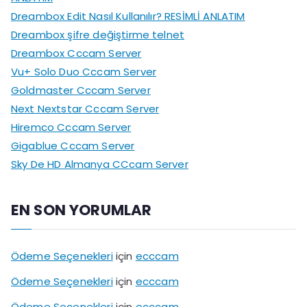
Dreambox Edit Nasıl Kullanılır? RESİMLİ ANLATIM
Dreambox şifre değiştirme telnet
Dreambox Cccam Server
Vu+ Solo Duo Cccam Server
Goldmaster Cccam Server
Next Nextstar Cccam Server
Hiremco Cccam Server
Gigablue Cccam Server
Sky De HD Almanya CCcam Server
EN SON YORUMLAR
Ödeme Seçenekleri
için
ecccam
Ödeme Seçenekleri
için
ecccam
Ödeme Seçenekleri
için
ecccam