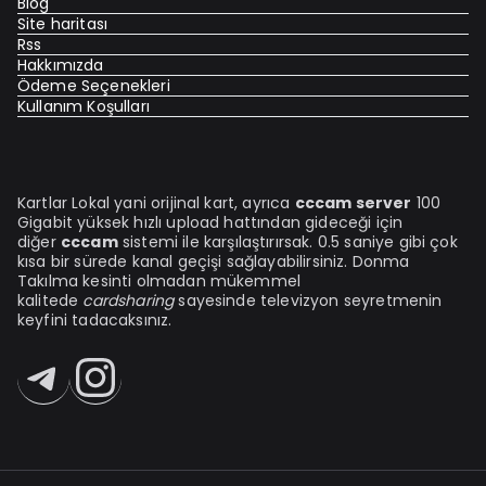
Blog
Site haritası
Rss
Hakkımızda
Ödeme Seçenekleri
Kullanım Koşulları
Kartlar Lokal yani orijinal kart, ayrıca
cccam server
100
Gigabit yüksek hızlı upload hattından gideceği için
diğer
cccam
sistemi ile karşılaştırırsak. 0.5 saniye gibi çok
kısa bir sürede kanal geçişi sağlayabilirsiniz. Donma
Takılma kesinti olmadan mükemmel
kalitede
cardsharing
sayesinde televizyon seyretmenin
keyfini tadacaksınız.
Telegram
Instagram