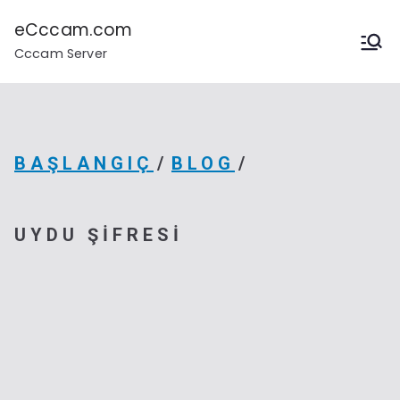
İçeriğe
geç
eCccam.com
Cccam Server
BAŞLANGIÇ
BLOG
UYDU ŞIFRESI