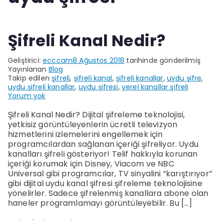
Şifreli Kanal Nedir?
Geliştirici:
ecccam
8 Ağustos 2018
tarihinde gönderilmiş
Yayınlanan
Blog
Takip edilen
şifreli
,
şifreli kanal
,
şifreli kanallar
,
uydu şifre
,
uydu şifreli kanallar
,
uydu şifresi
,
yerel kanallar şifreli
Şifreli
Yorum yok
Kanal
Nedir?
Şifreli Kanal Nedir? Dijital şifreleme teknolojisi,
yetkisiz görüntüleyenlerin ücretli televizyon
hizmetlerini izlemelerini engellemek için
programcılardan sağlanan içeriği şifreliyor. Uydu
kanalları şifreli gösteriyor! Telif hakkıyla korunan
içeriği korumak için Disney, Viacom ve NBC
Universal gibi programcılar, TV sinyalini “karıştırıyor”
gibi dijital uydu kanal şifresi şifreleme teknolojisine
yönelirler. Sadece şifrelenmiş kanallara abone olan
haneler programlamayı görüntüleyebilir. Bu […]