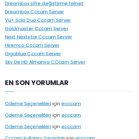
Dreambox şifre değiştirme telnet
Dreambox Cccam Server
Vu+ Solo Duo Cccam Server
Goldmaster Cccam Server
Next Nextstar Cccam Server
Hiremco Cccam Server
Gigablue Cccam Server
Sky De HD Almanya CCcam Server
EN SON YORUMLAR
Ödeme Seçenekleri
için
ecccam
Ödeme Seçenekleri
için
ecccam
Ödeme Seçenekleri
için
ecccam
Cccam Kullanıcı Yorumları
için
ecccam