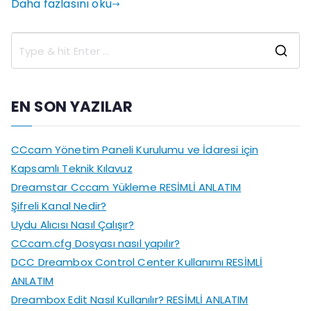
Daha fazlasını oku
S
e
a
EN SON YAZILAR
r
c
CCcam Yönetim Paneli Kurulumu ve İdaresi için
h
Kapsamlı Teknik Kılavuz
f
Dreamstar Cccam Yükleme RESİMLİ ANLATIM
o
Şifreli Kanal Nedir?
r
Uydu Alıcısı Nasıl Çalışır?
:
CCcam.cfg Dosyası nasıl yapılır?
DCC Dreambox Control Center Kullanımı RESİMLİ
ANLATIM
Dreambox Edit Nasıl Kullanılır? RESİMLİ ANLATIM