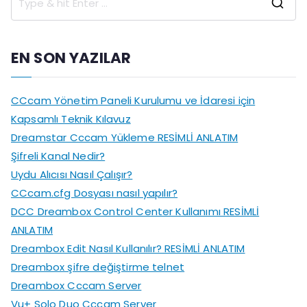
S
e
a
EN SON YAZILAR
r
c
CCcam Yönetim Paneli Kurulumu ve İdaresi için
h
Kapsamlı Teknik Kılavuz
f
Dreamstar Cccam Yükleme RESİMLİ ANLATIM
o
Şifreli Kanal Nedir?
r
Uydu Alıcısı Nasıl Çalışır?
:
CCcam.cfg Dosyası nasıl yapılır?
DCC Dreambox Control Center Kullanımı RESİMLİ
ANLATIM
Dreambox Edit Nasıl Kullanılır? RESİMLİ ANLATIM
Dreambox şifre değiştirme telnet
Dreambox Cccam Server
Vu+ Solo Duo Cccam Server