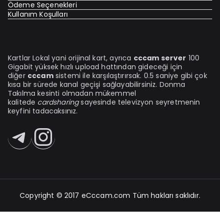
Ödeme Seçenekleri
Kullanım Koşulları
Kartlar Lokal yani orijinal kart, ayrıca
cccam server
100
Gigabit yüksek hızlı upload hattından gideceği için
diğer
cccam
sistemi ile karşılaştırırsak. 0.5 saniye gibi çok
kısa bir sürede kanal geçişi sağlayabilirsiniz. Donma
Takılma kesinti olmadan mükemmel
kalitede
cardsharing
sayesinde televizyon seyretmenin
keyfini tadacaksınız.
Telegram
Instagram
Copyright © 2017
eCccam.com
Tüm hakları saklıdır.