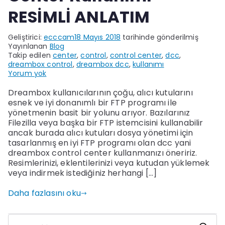
RESİMLİ ANLATIM
Geliştirici:
ecccam
18 Mayıs 2018
tarihinde gönderilmiş
Yayınlanan
Blog
Takip edilen
center
,
control
,
control center
,
dcc
,
dreambox control
,
dreambox dcc
,
kullanımı
DCC
Yorum yok
Dreambox
Control
Dreambox kullanıcılarının çoğu, alıcı kutularını
Center
esnek ve iyi donanımlı bir FTP programı ile
Kullanımı
yönetmenin basit bir yolunu arıyor. Bazılarınız
RESİMLİ
Filezilla veya başka bir FTP istemcisini kullanabilir
ANLATIM
ancak burada alıcı kutuları dosya yönetimi için
tasarlanmış en iyi FTP programı olan dcc yani
dreambox control center kullanmanızı öneririz.
Resimlerinizi, eklentilerinizi veya kutudan yüklemek
veya indirmek istediğiniz herhangi […]
Daha fazlasını oku