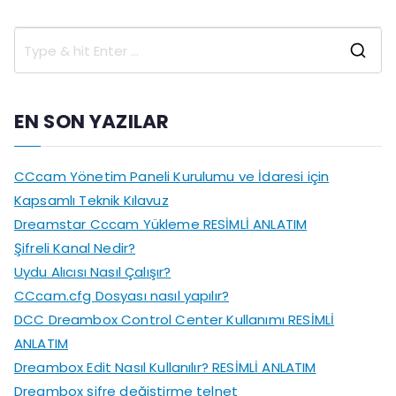
S
e
a
EN SON YAZILAR
r
c
CCcam Yönetim Paneli Kurulumu ve İdaresi için
h
Kapsamlı Teknik Kılavuz
f
Dreamstar Cccam Yükleme RESİMLİ ANLATIM
o
Şifreli Kanal Nedir?
r
Uydu Alıcısı Nasıl Çalışır?
:
CCcam.cfg Dosyası nasıl yapılır?
DCC Dreambox Control Center Kullanımı RESİMLİ
ANLATIM
Dreambox Edit Nasıl Kullanılır? RESİMLİ ANLATIM
Dreambox şifre değiştirme telnet