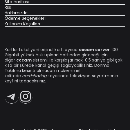
Site haritası
Rss
Hakkımızda
Ödeme Seçenekleri
Kullanım Koşulları
Kartlar Lokal yani orijinal kart, ayrıca
cccam server
100
Gigabit yüksek hızlı upload hattından gideceği için
diğer
cccam
sistemi ile karşılaştırırsak. 0.5 saniye gibi çok
kısa bir sürede kanal geçişi sağlayabilirsiniz. Donma
Takılma kesinti olmadan mükemmel
kalitede
cardsharing
sayesinde televizyon seyretmenin
keyfini tadacaksınız.
Telegram
Instagram