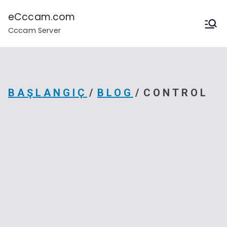
İçeriğe
geç
eCccam.com
Cccam Server
BAŞLANGIÇ
BLOG
CONTROL