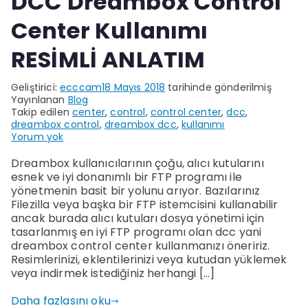
DCC Dreambox Control
Center Kullanımı
RESİMLİ ANLATIM
Geliştirici:
ecccam
18 Mayıs 2018
tarihinde gönderilmiş
Yayınlanan
Blog
Takip edilen
center
,
control
,
control center
,
dcc
,
dreambox control
,
dreambox dcc
,
kullanımı
DCC
Yorum yok
Dreambox
Control
Dreambox kullanıcılarının çoğu, alıcı kutularını
Center
esnek ve iyi donanımlı bir FTP programı ile
Kullanımı
yönetmenin basit bir yolunu arıyor. Bazılarınız
RESİMLİ
Filezilla veya başka bir FTP istemcisini kullanabilir
ANLATIM
ancak burada alıcı kutuları dosya yönetimi için
tasarlanmış en iyi FTP programı olan dcc yani
dreambox control center kullanmanızı öneririz.
Resimlerinizi, eklentilerinizi veya kutudan yüklemek
veya indirmek istediğiniz herhangi […]
Daha fazlasını oku